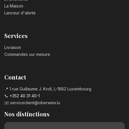
Bougie chiffre n°4
La Maison
3,20
€
Lanceur d'alerte
Bougie chiffre n°5
Services
3,20
€
Livraison
Bougie chiffre n°6
Commandes sur mesure
3,20
€
Contact
Bougie chiffre n°7
3,20
€
📍 1 rue Guillaume J. Kroll, L-1882 Luxembourg
📞
+352 40 31 40-1
✉️
serviceclient@oberweis.lu
Bougie chiffre n°8
3,20
€
Nos distinctions
Bougie chiffre n°9