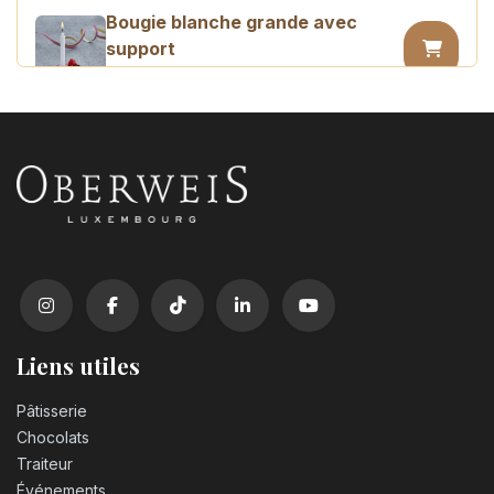
Bougie blanche grande avec
support
0,45
€
Bougie chiffre n°0
3,20
€
Bougie chiffre n°1
3,20
€
Bougie chiffre n°2
3,20
€
Liens utiles
Pâtisserie
Bougie chiffre n°3
Chocolats
3,20
€
Traiteur
Événements