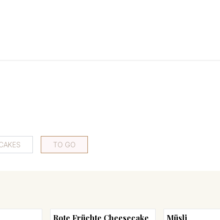
CKEREI
SPEISEEIS
SCHOKOLADE & SÜSSE FREUDEN
SNACKIN
CAKES
TO GO
Rote Früchte Cheesecake
Müsli