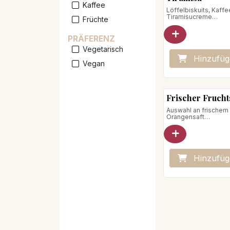
Kaffee
Löffelbiskuits, Kaffe
Tiramisucreme
Früchte
Nettogewicht: 85g
PRÄFERENZ
Vegetarisch
Hinzufüg
Vegan
Frischer Frucht
Auswahl an frischem
Orangensaft
Nettogewicht : 205g
Veganes Produkt
Hinzufüg