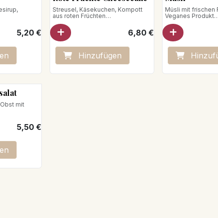
esirup,
Streusel, Käsekuchen, Kompott
Müsli mit frischen
aus roten Früchten
Veganes Produkt
Nettogewicht : 140g
Nettogewicht: 185
5,20
€
6,80
€
en
Hinzufügen
Hinzuf
salat
 Obst mit
5,50
€
en