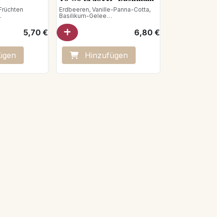
 Früchten
Erdbeeren, Vanille-Panna-Cotta,
Basilikum-Gelee
g
Nettogewicht : 200 g
5,70
€
6,80
€
ügen
Hinzufügen