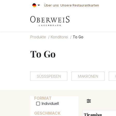
Zum Inhalt springen
Über uns
Unsere Restaurantkarten
KONDITOREI
BÄ
Produkte
Konditorei
To Go
To Go
SÜSSSPEISEN
MAKRONEN
FORMAT
Individuell
GESCHMACK
Tiramisu