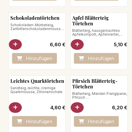
Schokoladentörtchen
Apfel Blätterteig
Törtchen
Schokoladen-Mürbeteig,
Zartbitterschokoladenmousse
Blätterteig, hausgemachtes
und -ganache (75% Kakao,
Apfelkompott, Apfelviertel,
Herkunft Dominikanische
Flansauce
Republik)
6,60
€
5,10
€
Hinzufügen
Hinzufügen
Neu!
Leichtes Quarktörtchen
Pfirsich Blätterteig-
Törtchen
Sandteig, leichte, cremige
Quarkmousse, Zitronenschale
Blätterteig, Mandel-Frangipane,
Pfirsich
4,60
€
6,20
€
Hinzufügen
Hinzufügen