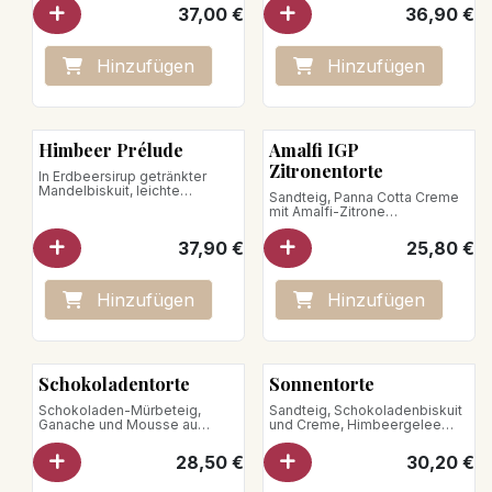
für 5 Personen
Schokoladenstückchen.
37,00
€
36,90
€
Hinzufügen
Hinzufügen
Himbeer Prélude
Amalfi IGP
Zitronentorte
In Erdbeersirup getränkter
Mandelbiskuit, leichte
Sandteig, Panna Cotta Creme
Vanillecreme bestreut mit
mit Amalfi-Zitrone
frischen Himbeeren
für 5 Personen
37,90
€
25,80
€
Hinzufügen
Hinzufügen
Schokoladentorte
Sonnentorte
Schokoladen-Mürbeteig,
Sandteig, Schokoladenbiskuit
Ganache und Mousse au
und Creme, Himbeergelee
Chocolat aus
Passionsfruchtmousse,
Zartbitterschokolade (75 %
Himbeeren
28,50
€
30,20
€
Kakaoanteil) aus der
für 5 Personen
Dominikanischen Republik
veganes Produkt