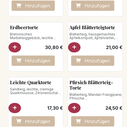
für 5 Personen
Hinzufügen
Hinzufügen
Erdbeertorte
Apfel Blätterteigtorte
Bretonisches
Blätterteig, hausgemachtes
Mürbeteiggebäck, leichte
Apfelkompott, Apfelviertel,
Vanillecreme,
Flansauce
Erdbeermarmelade, Erdbeeren
für 5 Personen
30,80
€
21,00
€
für 5 Personen
Hinzufügen
Hinzufügen
Neu!
Leichte Quarktorte
Pfirsich Blätterteig-
Torte
Sandteig, leichte, cremige
Quarkmousse, Zitronenschale
Blätterteig, Mandel-Frangipane,
Pfirsiche
für 5 Personen
für 5 Personen
17,30
€
24,50
€
Hinzufügen
Hinzufügen