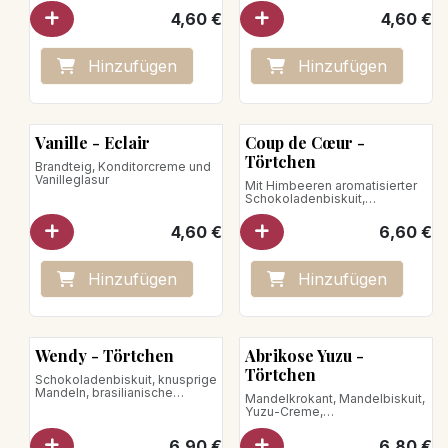
4,60
€
4,60
€
Hinzufügen
Hinzufügen
Vanille - Eclair
Coup de Cœur -
Törtchen
Brandteig, Konditorcreme und
Vanilleglasur
Mit Himbeeren aromatisierter
Schokoladenbiskuit,
zartschmelzende
Zartbitterschokoladenmousse
4,60
€
6,60
€
aus Venezuela, Himbeerglasur
Hinzufügen
Hinzufügen
Neu!
Wendy - Törtchen
Abrikose Yuzu -
Törtchen
Schokoladenbiskuit, knusprige
Mandeln, brasilianische
Mandelkrokant, Mandelbiskuit,
Vollmilchschokoladenmousse,
Yuzu-Creme,
Bourbon-Vanille-Crème brûlée
Aprikosenkompott, Mandel-
Mousse und Schlagsahne
6,90
€
6,80
€