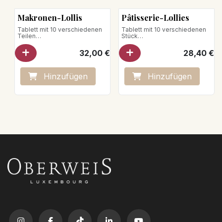
Makronen-Lollis
Pâtisserie-Lollies
Tablett mit 10 verschiedenen
Tablett mit 10 verschiedenen
Teilen
Stück
Zusammensetzung je 2 Stück:
Zusammensetzung je 2 Stück:
32,00
€
28,40
€
- Himbeer-Makrone
- Schokoladenlolli
- Zitronen-Makrone
- Passionsfrucht-Vanille-Lolli
- Pistazien-Makrone
- Zitronenlolli
- Vanille-Makrone
- Vanille-Himbeer-Timut-Lolli
Hinzufügen
Hinzufügen
- Schokoladen-Makrone
- Karamell-Haselnuss-Lolli