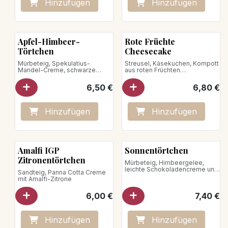
Hinzufügen
Hinzufügen
Neu!
Apfel-Himbeer-
Rote Früchte
Törtchen
Cheesecake
Mürbeteig, Spekulatius-
Streusel, Käsekuchen, Kompott
Mandel-Creme, schwarze
aus roten Früchten
Johannisbeere, Apfel-
Nettogewicht : 140g
Himbeer-Kompott,
6,50
€
6,80
€
Himbeerkonfitüre,
Haselnussstreusel
Nettogewicht: 180 g
Hinzufügen
Hinzufügen
Amalfi IGP
Sonnentörtchen
Zitronentörtchen
Mürbeteig, Himbeergelee,
leichte Schokoladencreme und
Sandteig, Panna Cotta Creme
eine Passionsfruchtmousse
mit Amalfi-Zitrone
veganes Produkt
6,00
€
7,40
€
Hinzufügen
Hinzufügen