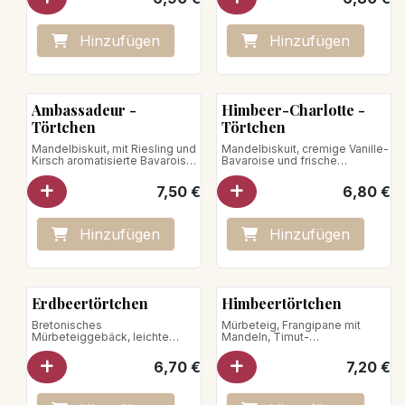
Nettogewicht: 120g
Hinzufügen
Hinzufügen
Ambassadeur -
Himbeer-Charlotte -
Törtchen
Törtchen
Mandelbiskuit, mit Riesling und
Mandelbiskuit, cremige Vanille-
Kirsch aromatisierte Bavaroise,
Bavaroise und frische
mit Erdbeeren bestreut
Himbeeren
7,50
€
6,80
€
Hinzufügen
Hinzufügen
Erdbeertörtchen
Himbeertörtchen
Bretonisches
Mürbeteig, Frangipane mit
Mürbeteiggebäck, leichte
Mandeln, Timut-
Vanillecreme,
Himbeermarmelade, leichte
Erdbeermarmelade, Erdbeeren
Vanillecreme, Himbeeren\
6,70
€
7,20
€