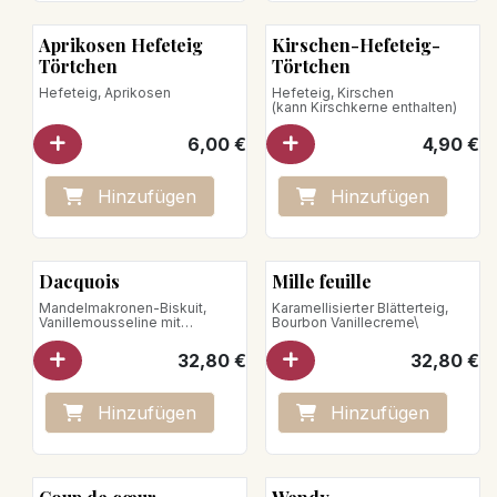
Aprikosen Hefeteig
Kirschen-Hefeteig-
Törtchen
Törtchen
Hefeteig, Aprikosen
Hefeteig, Kirschen
(kann Kirschkerne enthalten)
6,00
€
4,90
€
Hinzufügen
Hinzufügen
Dacquois
Mille feuille
Mandelmakronen-Biskuit,
Karamellisierter Blätterteig,
Vanillemousseline mit
Bourbon Vanillecreme\
Nougatinesplittern
32,80
€
32,80
€
Hinzufügen
Hinzufügen