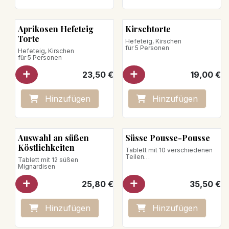
Aprikosen Hefeteig
Kirschtorte
Torte
Hefeteig, Kirschen
für 5 Personen
Hefeteig, Kirschen
für 5 Personen
23,50
€
19,00
€
Hinzufügen
Hinzufügen
Auswahl an süßen
Süsse Pousse-Pousse
Köstlichkeiten
Tablett mit 10 verschiedenen
Teilen
Tablett mit 12 süßen
Zusammensetzung je 2 Stück:
Mignardisen
- Tiramisu
25,80
€
35,50
€
- Himbeere-Erdbeere
- Alles Schokolade
- Exotisch-Himbeere
- Alles Vanille
Hinzufügen
Hinzufügen