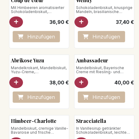
Coup de cœur
Wendy
Mit Himbeeren aromatisierter
Schokoladenbiskuit, knusprige
Schokoladenbiskuit,
Mandeln, brasilianische
zartschmelzende
Vollmilchschokoladenmousse,
Zartbitterschokoladenmousse
Bourbon-Vanille-Crème brûlée
36,90
€
37,40
€
aus Venezuela, Himbeerglasur
Hinzufügen
Hinzufügen
Abrikose Yuzu
Ambassadeur
Mandelkrokant, Mandelbiskuit,
Mandelbiskuit, Bayerische
Yuzu-Creme,
Creme mit Riesling- und
Aprikosenkompott, Mandel-
Kirscharoma, verfeinert mit
Mousse und Schlagsahne
Erdbeeren .
38,00
€
40,00
€
Nettogewicht : 750g
Hinzufügen
Hinzufügen
Himbeer-Charlotte
Stracciatella
Mandelbiskuit, cremige Vanille-
In Vanillesirup getränkter
Bavaroise und frische
Schokoladenbiskuit, leichte
Himbeeren
Vanillecreme bestreut mit