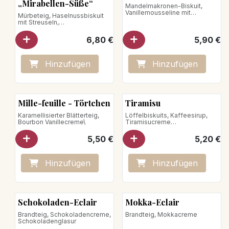
L'Éphémère
„Mirabellen-Süße“
Mandelmakronen-Biskuit,
Vanillemousseline mit
Mürbeteig, Haselnussbiskuit
Nougatinesplittern
mit Streuseln,
Mirabellenkompott, Eisenkraut-
Mousse und Schlagsahne,
6,80
€
5,90
€
Mirabelle
Nettogewicht: 110 g
Hinzufügen
Hinzufügen
Mille-feuille - Törtchen
Tiramisu
Karamellisierter Blätterteig,
Löffelbiskuits, Kaffeesirup,
Bourbon Vanillecreme\
Tiramisucreme
Nettogewicht: 85g
5,50
€
5,20
€
Hinzufügen
Hinzufügen
Schokoladen-Eclair
Mokka-Eclair
Brandteig, Schokoladencreme,
Brandteig, Mokkacreme
Schokoladenglasur