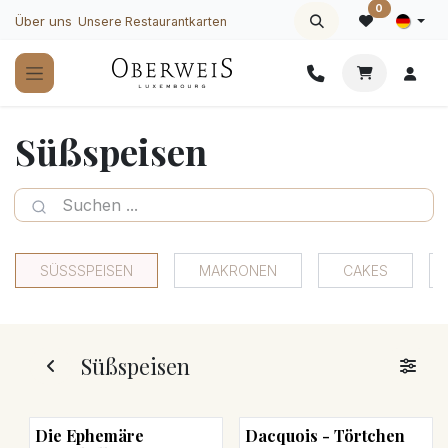
Zum Inhalt springen
0
Über uns
Unsere Restaurantkarten
Süßspeisen
SÜSSSPEISEN
MAKRONEN
CAKES
Süßspeisen
Die Ephemäre
Dacquois - Törtchen