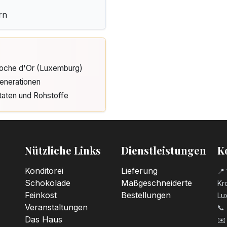
rn
Cloche d'Or (Luxemburg)
enerationen
taten und Rohstoffe
Nützliche Links
Dienstleistungen
K
Konditorei
Lieferung
📍 
Schokolade
Maßgeschneiderte
Kro
Feinkost
Bestellungen
Lu
Veranstaltungen
📞
Das Haus
✉️