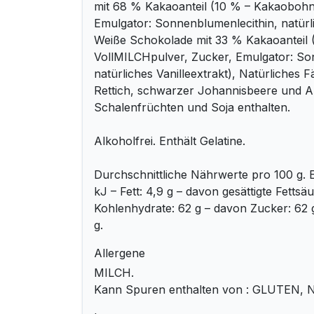
mit 68 % Kakaoanteil (10 % – Kakaobohn
Emulgator: Sonnenblumenlecithin, natürli
Weiße Schokolade mit 33 % Kakaoanteil 
VollMILCHpulver, Zucker, Emulgator: So
natürliches Vanilleextrakt), Natürliches F
Rettich, schwarzer Johannisbeere und A
Schalenfrüchten und Soja enthalten.
Alkoholfrei. Enthält Gelatine.
Durchschnittliche Nährwerte pro 100 g. E
kJ – Fett: 4,9 g – davon gesättigte Fettsäu
Kohlenhydrate: 62 g – davon Zucker: 62 g 
g.
Allergene
MILCH.
Kann Spuren enthalten von : GLUTEN,