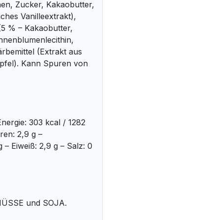
en, Zucker, Kakaobutter,
ches Vanilleextrakt),
(5 % – Kakaobutter,
nnenblumenlecithin,
ärbemittel (Extrakt aus
pfel). Kann Spuren von
nergie: 303 kcal / 1282
ren: 2,9 g –
– Eiweiß: 2,9 g – Salz: 0
 NÜSSE und SOJA.