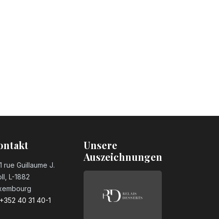
ontakt
Unsere
Auszeichnungen
1 rue Guillaume J.
ll, L-1882
xembourg
+352 40 31 40-1