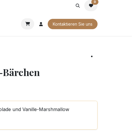
0
G
FIRMENGESCHENKE
UNSERE BROSCHÜREN
Kontaktieren Sie uns
-Bärchen
olade und Vanille-Marshmallow