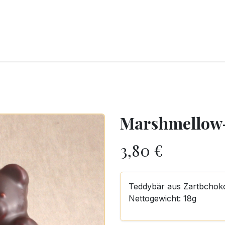
CKEREI
SPEISEEIS
SCHOKOLADE & SÜSSE FREUDEN
SNACKIN
Marshmellow
3,80
€
Teddybär aus Zartbchok
Nettogewicht: 18g