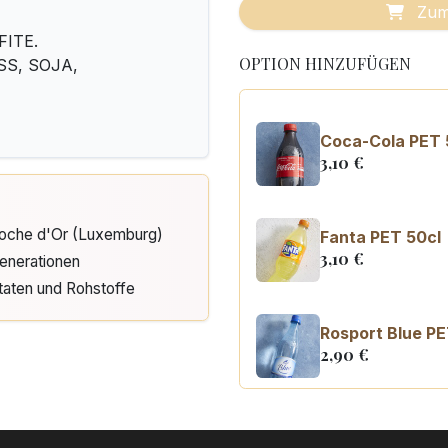
Zum
FITE.
OPTION HINZUFÜGEN
USS, SOJA,
Coca-Cola PET 
3,10
€
Cloche d'Or (Luxemburg)
Fanta PET 50cl
3,10
€
enerationen
taten und Rohstoffe
Rosport Blue PE
2,90
€
Coca Cola zero
3,10
€