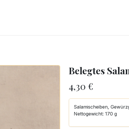
CKEREI
SPEISEEIS
SCHOKOLADE & SÜSSE FREUDEN
SNACKIN
Belegtes Sala
4,30
€
Salamischeiben, Gewürzg
Nettogewicht: 170 g