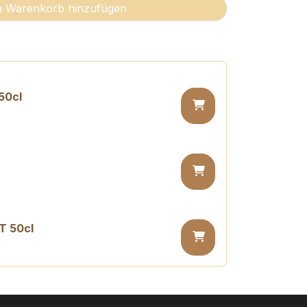
 Warenkorb hinzufügen
50cl
T 50cl
 PET 50cl