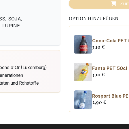
Zum
OPTION HINZUFÜGEN
USS, SOJA,
, LUPINE
Coca-Cola PET 
3,10
€
Cloche d'Or (Luxemburg)
Fanta PET 50cl
3,10
€
enerationen
taten und Rohstoffe
Rosport Blue PE
2,90
€
Coca Cola zero
3,10
€