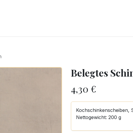
CKEREI
SPEISEEIS
SCHOKOLADE & SÜSSE FREUDEN
SNACKIN
n
Belegtes Sch
4,30
€
Kochschinkenscheiben, S
Nettogewicht: 200 g