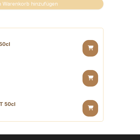
 Warenkorb hinzufügen
50cl
T 50cl
 PET 50cl