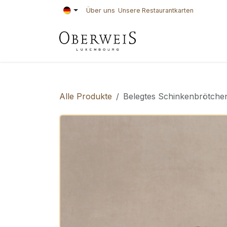
Zum Inhalt springen
Über uns
Unsere Restaurantkarten
KONDITOREI
BÄ
Alle Produkte
Belegtes Schinkenbrötche