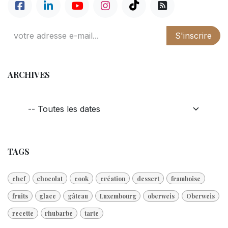
S'inscrire
ARCHIVES
TAGS
chef
chocolat
cook
création
dessert
framboise
fruits
glace
gâteau
Luxembourg
oberweis
Oberweis
recette
rhubarbe
tarte