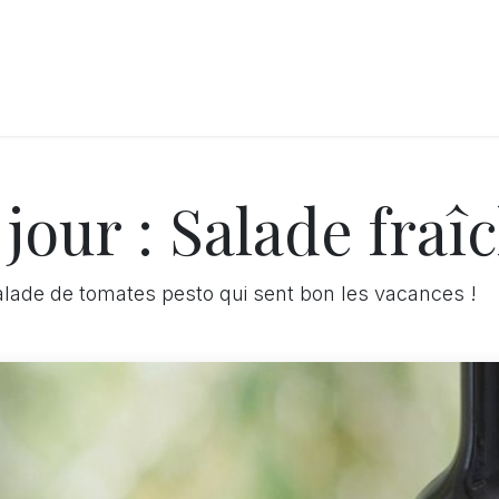
LANGERIE
GLACES
CONFISERIE
TRAITEUR
ENTREPRISES
B
jour : Salade fraî
alade de tomates pesto qui sent bon les vacances !