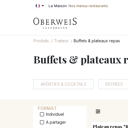
Se rendre au contenu
La Maison
Nos menus restaurants
PÂTISSERIE
BOU
Produits
Traiteur
Buffets & plateaux repas
Buffets & plateaux 
APÉRITIFS & COCKTAILS
ENTRÉES
FORMAT
Individuel
A partager
Plateau repas "R