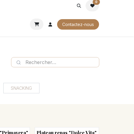
0
ROCHURES
Contactez-nous
SNACKING
 "Primavera"
Plateau repas "Dolce Vita"