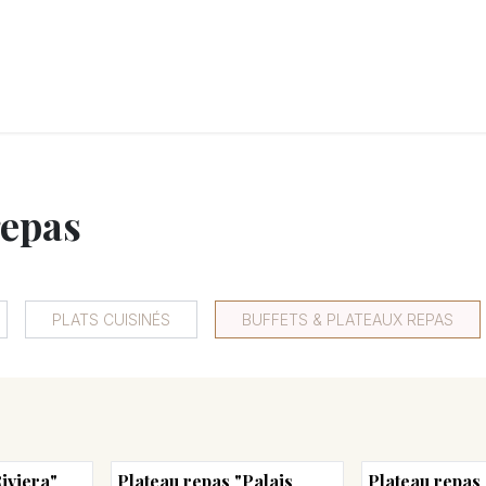
LANGERIE
GLACES
CONFISERIE
TRAITEUR
ENTREPRISES
B
repas
PLATS CUISINÉS
BUFFETS & PLATEAUX REPAS
iviera"
Plateau repas "Palais
Plateau repas