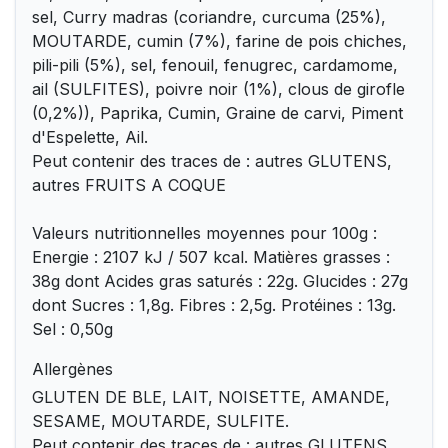
sel, Curry madras (coriandre, curcuma (25%),
MOUTARDE, cumin (7%), farine de pois chiches,
pili-pili (5%), sel, fenouil, fenugrec, cardamome,
ail (SULFITES), poivre noir (1%), clous de girofle
(0,2%)), Paprika, Cumin, Graine de carvi, Piment
d'Espelette, Ail.
Peut contenir des traces de : autres GLUTENS,
autres FRUITS A COQUE
Valeurs nutritionnelles moyennes pour 100g :
Energie : 2107 kJ / 507 kcal. Matières grasses :
38g dont Acides gras saturés : 22g. Glucides : 27g
dont Sucres : 1,8g. Fibres : 2,5g. Protéines : 13g.
Sel : 0,50g
Allergènes
GLUTEN DE BLE, LAIT, NOISETTE, AMANDE,
SESAME, MOUTARDE, SULFITE.
Peut contenir des traces de : autres GLUTENS,