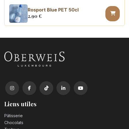
Rosport Blue PET 50cl
2,90
€
Coca Cola zero sugar PET 50cl
3,10
€
Liens utiles
Pâtisserie
Chocolats