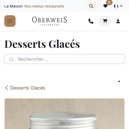
Se rendre au contenu
0
La Maison
Nos menus restaurants
Desserts Glacés
Desserts Glacés