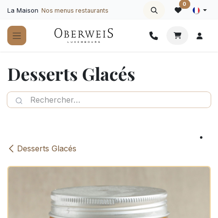
Se rendre au contenu
0
La Maison
Nos menus restaurants
Desserts Glacés
Desserts Glacés