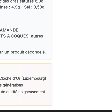
cides gras saturés 6,0g -
ines : 4,9g - Sel : 0,50g
, AMANDE
RUITS A COQUES, autres
er un produit décongelé.
e Cloche d'Or (Luxembourg)
is générations
aute qualité soigneusement