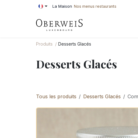
Se rendre au contenu
La Maison
Nos menus restaurants
PÂTISSERIE
BOU
Produits
Desserts Glacés
Desserts Glacés
Tous les produits
Desserts Glacés
Comp