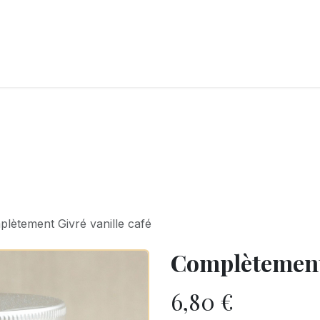
LANGERIE
GLACES
CONFISERIE
TRAITEUR
ENTREPRISES
B
lètement Givré vanille café
Complètement 
6,80
€