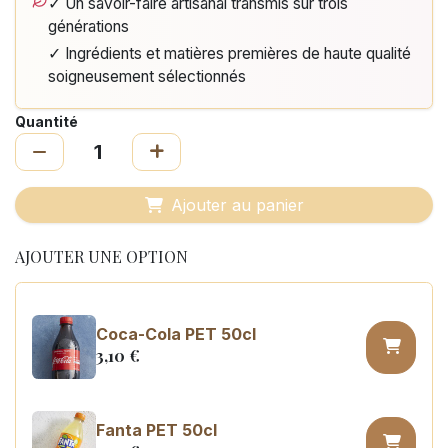
✓ Un savoir-faire artisanal transmis sur trois
générations
✓ Ingrédients et matières premières de haute qualité
soigneusement sélectionnés
Quantité
Ajouter au panier
AJOUTER UNE OPTION
Coca-Cola PET 50cl
3,10
€
Fanta PET 50cl