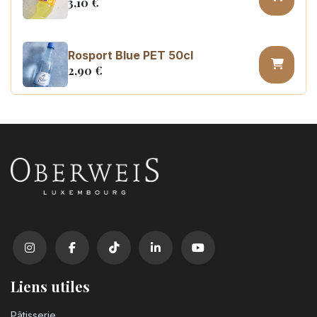
3,10
€
Rosport Blue PET 50cl
2,90
€
Coca Cola zero sugar PET 50cl
3,10
€
Liens utiles
Pâtisserie