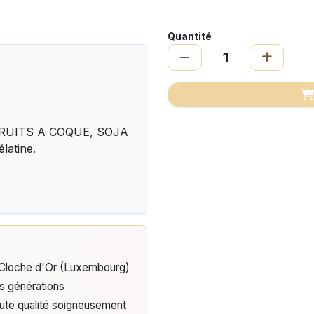
Quantité
, FRUITS A COQUE, SOJA
latine.
e Cloche d'Or (Luxembourg)
is générations
aute qualité soigneusement