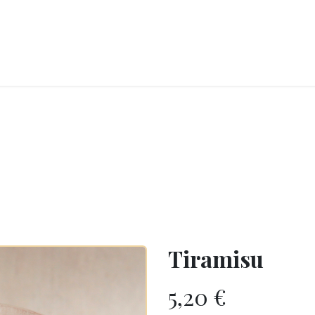
LANGERIE
GLACES
CONFISERIE
TRAITEUR
ENTREPRISES
B
Tiramisu
5,20
€