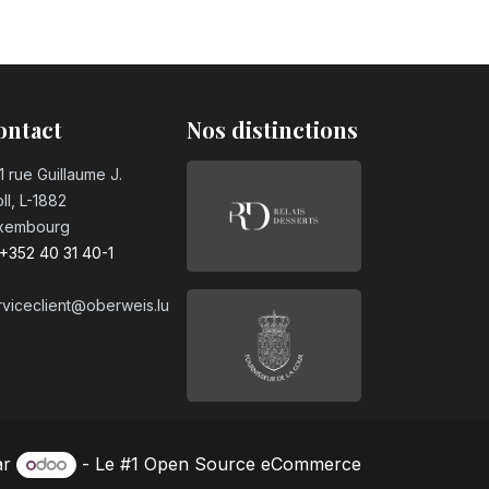
ontact
Nos distinctions
1 rue Guillaume J.
ll, L-1882
xembourg
+352 40 31 40-1
rviceclient@oberweis.lu
ar
- Le #1
Open Source eCommerce