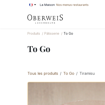
Se rendre au contenu
La Maison
Nos menus restaurants
PÂTISSERIE
BOU
Produits
Pâtisserie
To Go
To Go
Tous les produits
To Go
Tiramisu