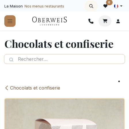
Se rendre au contenu
0
La Maison
Nos menus restaurants
Chocolats et confiserie
Chocolats et confiserie