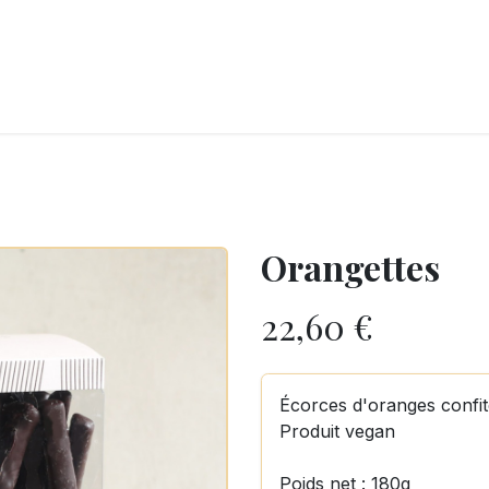
LANGERIE
GLACES
CONFISERIE
TRAITEUR
ENTREPRISES
B
Orangettes
22,60
€
Écorces d'oranges confit
Produit vegan
Poids net : 180g