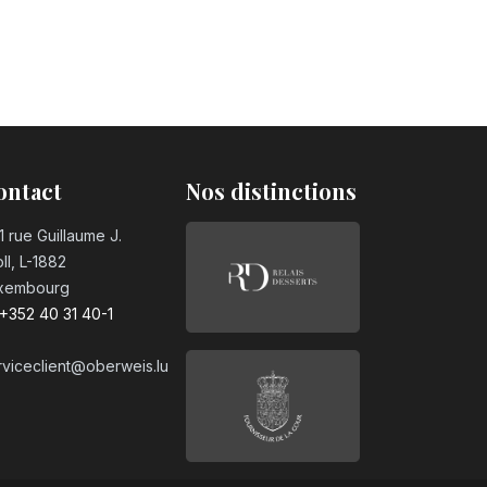
ontact
Nos distinctions
1 rue Guillaume J.
ll, L-1882
xembourg
+352 40 31 40-1
rviceclient@oberweis.lu