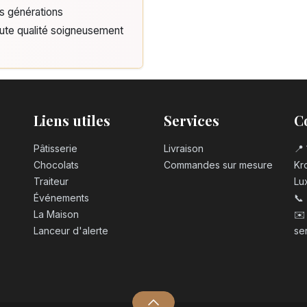
is générations
aute qualité soigneusement
Liens utiles
Services
C
Pâtisserie
Livraison
📍 
Chocolats
Commandes sur mesure
Kro
Traiteur
Lu
Événements
📞
La Maison
✉️
Lanceur d'alerte
se