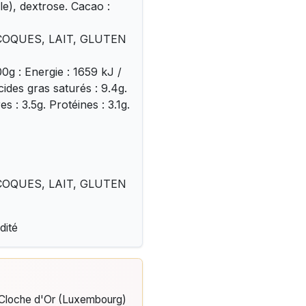
lle), dextrose. Cacao :
A COQUES, LAIT, GLUTEN
0g : Energie : 1659 kJ /
ides gras saturés : 9.4g.
s : 3.5g. Protéines : 3.1g.
A COQUES, LAIT, GLUTEN
dité
e Cloche d'Or (Luxembourg)