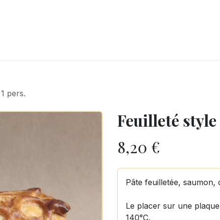
LANGERIE
GLACES
CONFISERIE
TRAITEUR
ENTREPRISES
B
 1 pers.
Feuilleté style
8,20
€
Pâte feuilletée, saumon, 
Le placer sur une plaque
140°C.