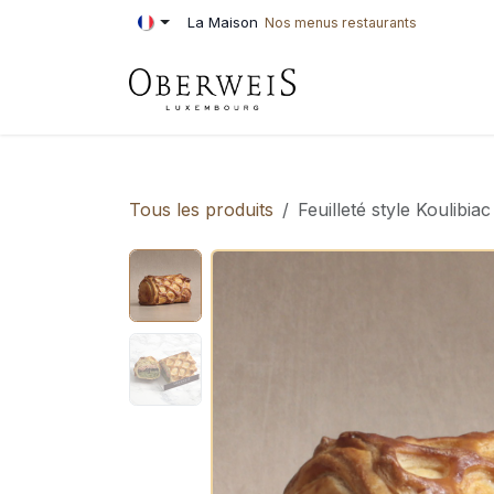
Se rendre au contenu
La Maison
Nos menus restaurants
PÂTISSERIE
BOU
Tous les produits
Feuilleté style Koulibiac