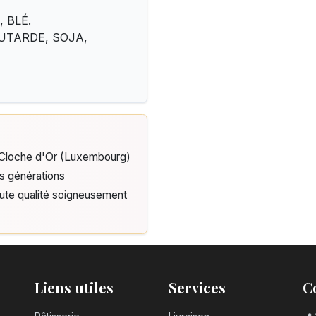
, BLÉ.
MOUTARDE, SOJA,
e Cloche d'Or (Luxembourg)
is générations
aute qualité soigneusement
Liens utiles
Services
C