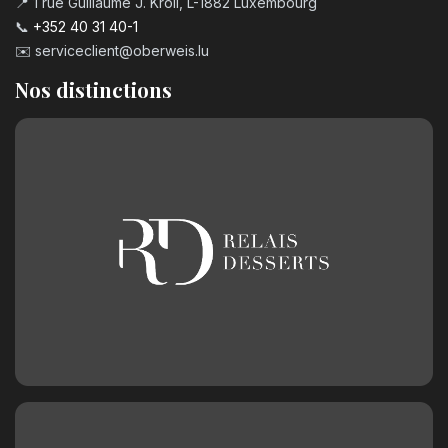
📍 1 rue Guillaume J. Kroll, L-1882 Luxembourg
📞
+352 40 31 40-1
✉️
serviceclient@oberweis.lu
Nos distinctions