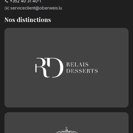
📞
+352 40 31 40-1
✉️
serviceclient@oberweis.lu
Nos distinctions