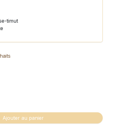
se-timut
te
haits
Ajouter au panier