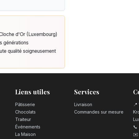
e Cloche d'Or (Luxembourg)
is générations
aute qualité soigneusement
Liens utiles
Services
C
Pâtisserie
Livraison
📍 
Chocolats
Commandes sur mesure
Kro
Traiteur
Lu
Événements
📞
La Maison
✉️