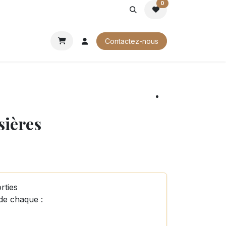
0
ROCHURES
Contactez-nous
sières
rties
de chaque :