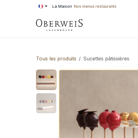
Se rendre au contenu
La Maison
Nos menus restaurants
PÂTISSERIE
BOU
Tous les produits
Sucettes pâtissières