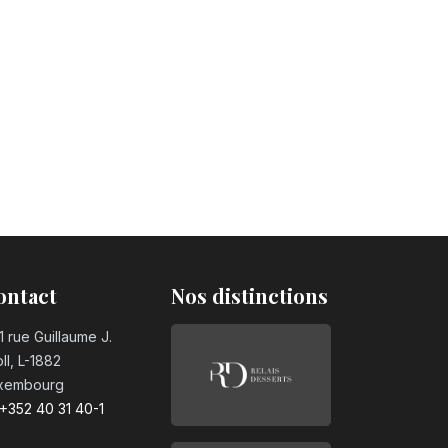
ontact
Nos distinctions
1 rue Guillaume J.
ll, L-1882
xembourg
+352 40 31 40-1