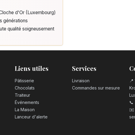
e Cloche d'Or (Luxembourg)
is générations
aute qualité soigneusement
Liens utiles
Services
C
Pâtisserie
Livraison
📍 
Chocolats
Commandes sur mesure
Kro
Traiteur
Lu
Événements
📞
La Maison
✉️
Lanceur d'alerte
se