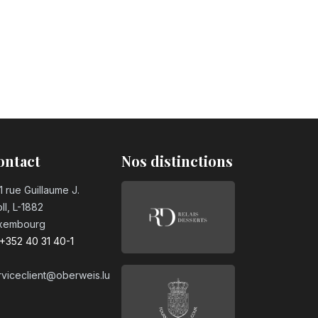
ontact
Nos distinctions
1 rue Guillaume J.
ll, L-1882
xembourg
+352 40 31 40-1
rviceclient@oberweis.lu