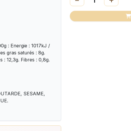
0g : Energie : 1017kJ /
es gras saturés : 8g.
 : 12,3g. Fibres : 0,8g.
, MOUTARDE, SESAME,
QUE.