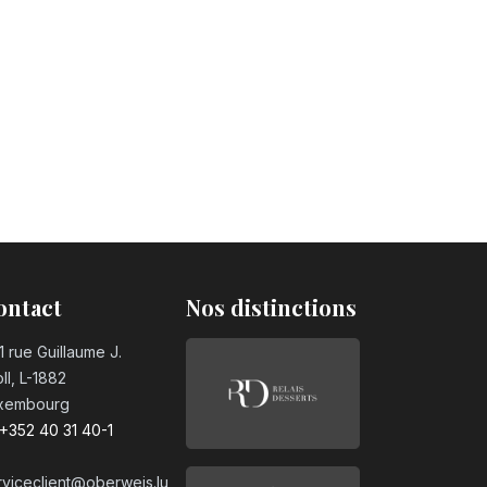
ontact
Nos distinctions
1 rue Guillaume J.
ll, L-1882
xembourg
+352 40 31 40-1
rviceclient@oberweis.lu