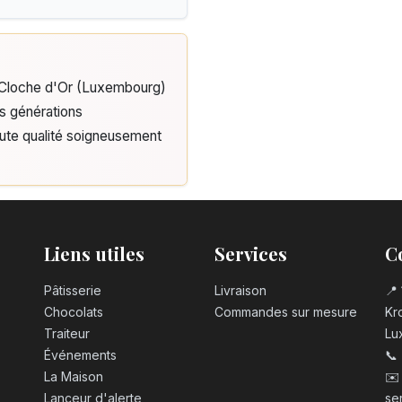
e Cloche d'Or (Luxembourg)
is générations
aute qualité soigneusement
Liens utiles
Services
C
Pâtisserie
Livraison
📍 
Chocolats
Commandes sur mesure
Kro
Traiteur
Lu
Événements
📞
La Maison
✉️
Lanceur d'alerte
se