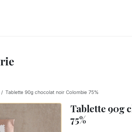
LANGERIE
GLACES
CONFISERIE
TRAITEUR
ENTREPRISES
B
rie
Tablette 90g chocolat noir Colombie 75%
Tablette 90g 
75%