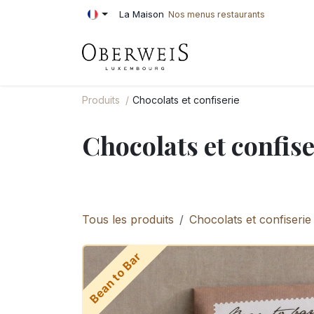
Se rendre au contenu
La Maison
Nos menus restaurants
PÂTISSERIE
BOU
Produits
Chocolats et confiserie
Chocolats et confise
Tous les produits
Chocolats et confiserie
Bean to Bar