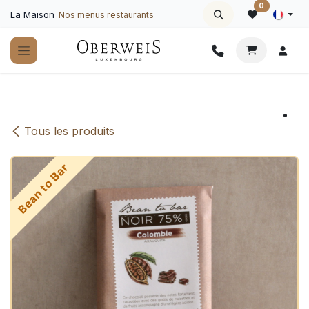
Se rendre au contenu
0
La Maison
Nos menus restaurants
Tous les produits
Bean to Bar