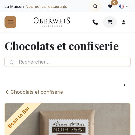
Se rendre au contenu
0
La Maison
Nos menus restaurants
Chocolats et confiserie
Chocolats et confiserie
Bean to Bar