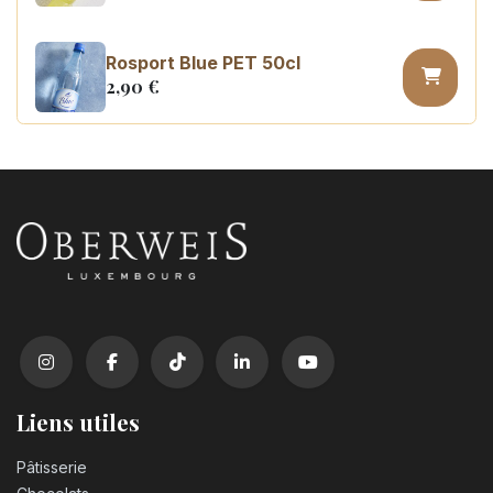
Rosport Blue PET 50cl
2,90
€
Coca Cola zero sugar PET 50cl
3,10
€
Liens utiles
Pâtisserie