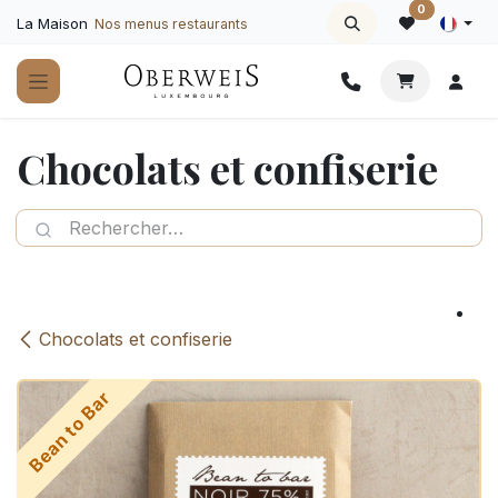
Se rendre au contenu
0
La Maison
Nos menus restaurants
Chocolats et confiserie
Chocolats et confiserie
Bean to Bar