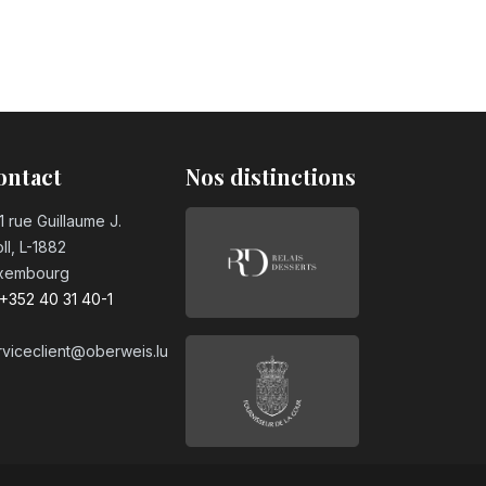
ontact
Nos distinctions
1 rue Guillaume J.
ll, L-1882
xembourg
+352 40 31 40-1
rviceclient@oberweis.lu