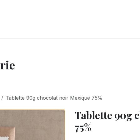
LANGERIE
GLACES
CONFISERIE
TRAITEUR
ENTREPRISES
B
rie
Tablette 90g chocolat noir Mexique 75%
Tablette 90g 
75%