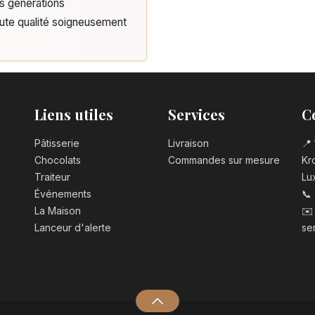
is générations
aute qualité soigneusement
Liens utiles
Services
C
Pâtisserie
Livraison
📍 
Chocolats
Commandes sur mesure
Kro
Traiteur
Lu
Événements
📞
La Maison
✉️
Lanceur d'alerte
se