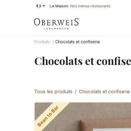
Se rendre au contenu
La Maison
Nos menus restaurants
PÂTISSERIE
BOU
Produits
Chocolats et confiserie
Chocolats et confise
Tous les produits
Chocolats et confiserie
Bean to Bar