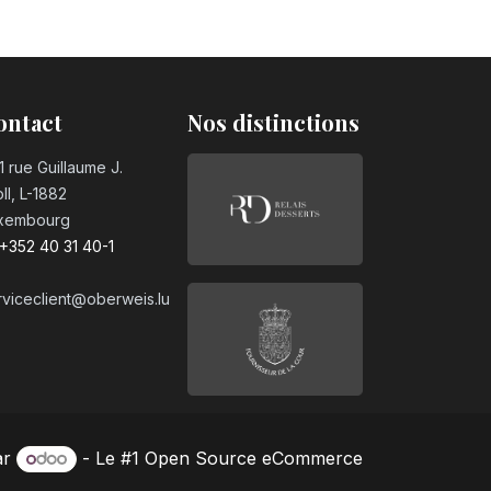
ontact
Nos distinctions
1 rue Guillaume J.
ll, L-1882
xembourg
+352 40 31 40-1
rviceclient@oberweis.lu
ar
- Le #1
Open Source eCommerce