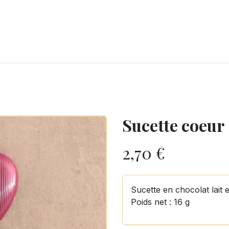
LANGERIE
GLACES
CONFISERIE
TRAITEUR
ENTREPRISES
B
Sucette coeur
2,70
€
Sucette en chocolat lait e
Poids net : 16 g