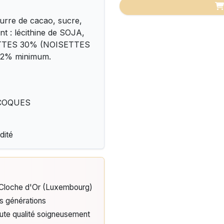
urre de cacao, sucre,
nt : lécithine de SOJA,
OISETTES 30% (NOISETTES
 42% minimum.
A COQUES
dité
e Cloche d'Or (Luxembourg)
is générations
aute qualité soigneusement