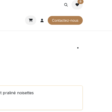
0
ROCHURES
Contactez-nous
t praliné noisettes