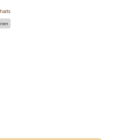
haits
rien