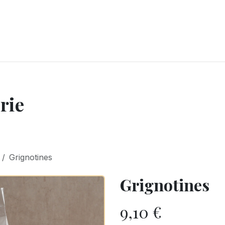
LANGERIE
GLACES
CONFISERIE
TRAITEUR
ENTREPRISES
B
rie
Grignotines
Grignotines
9,10
€