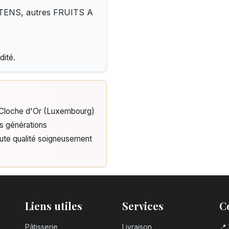
LUTENS, autres FRUITS A
dité.
e Cloche d'Or (Luxembourg)
is générations
aute qualité soigneusement
Liens utiles
Services
C
Pâtisserie
Livraison
📍 