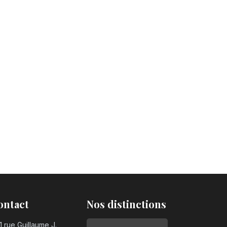
ontact
Nos distinctions
1 rue Guillaume J.