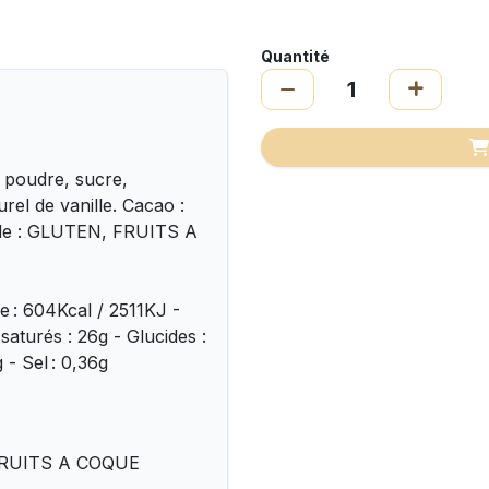
Quantité
 poudre, sucre,
urel de vanille. Cacao :
 de : GLUTEN, FRUITS A
ie : 604Kcal / 2511KJ -
saturés : 26g - Glucides :
 - Sel : 0,36g
, FRUITS A COQUE