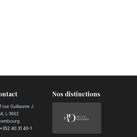
ontact
Nos distinctions
1 rue Guillaume J.
ll, L-1882
xembourg
+352 40 31 40-1