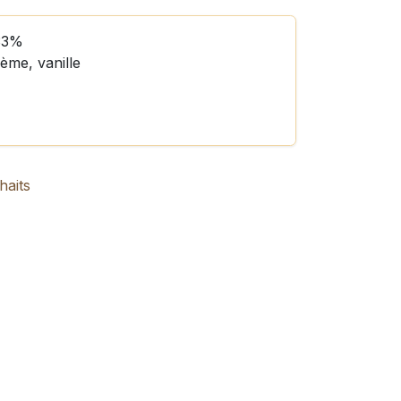
 33%
rème, vanille
haits