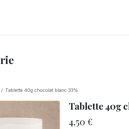
LANGERIE
GLACES
CONFISERIE
TRAITEUR
ENTREPRISES
B
rie
Tablette 40g chocolat blanc 33%
Tablette 40g 
4,50
€