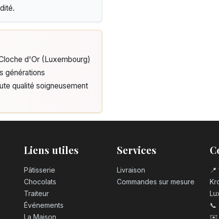
dité.
e Cloche d'Or (Luxembourg)
is générations
aute qualité soigneusement
Liens utiles
Services
C
Pâtisserie
Livraison
📍 
Chocolats
Commandes sur mesure
Kro
Traiteur
Lu
Événements
📞
La Maison
✉️