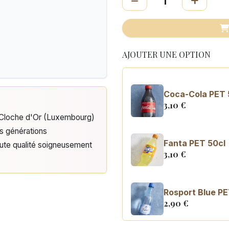
AJOUTER UNE OPTION
Coca-Cola PET 
3,10
€
e Cloche d'Or (Luxembourg)
is générations
Fanta PET 50cl
aute qualité soigneusement
3,10
€
Rosport Blue PE
2,90
€