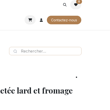
0
ROCHURES
Contactez-nous
letée lard et fromage