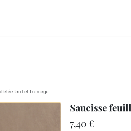
LANGERIE
GLACES
CONFISERIE
TRAITEUR
ENTREPRISES
B
illetée lard et fromage
Saucisse feuil
7,40
€