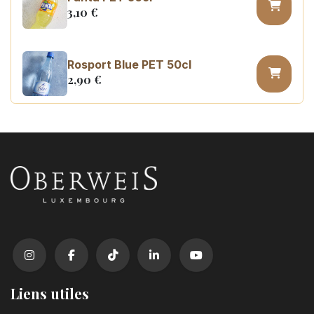
3,10
€
Rosport Blue PET 50cl
2,90
€
Coca Cola zero sugar PET 50cl
3,10
€
Liens utiles