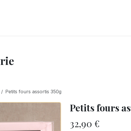
LANGERIE
GLACES
CONFISERIE
TRAITEUR
ENTREPRISES
B
rie
Petits fours assortis 350g
Petits fours a
32,90
€