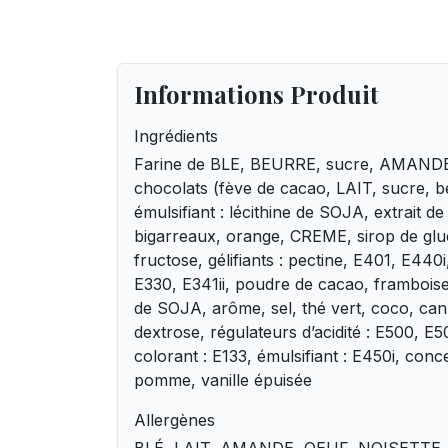
Informations Produit
Ingrédients
Farine de BLE, BEURRE, sucre, AMAN
chocolats (fève de cacao, LAIT, sucre, 
émulsifiant : lécithine de SOJA, extrait de 
bigarreaux, orange, CREME, sirop de gl
fructose, gélifiants : pectine, E401, E440i,
E330, E341ii, poudre de cacao, framboise,
de SOJA, arôme, sel, thé vert, coco, cann
dextrose, régulateurs d’acidité : E500, E5
colorant : E133, émulsifiant : E450i, conce
pomme, vanille épuisée
Allergènes