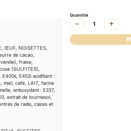
Quantité
DE, ŒUF, NOISETTES,
beurre de cacao,
vanille), fraise,
ucose (SULFITES),
 E400ii, E452i acidifiant :
 miel, café, LAIT, farine
elle, antioxydant : E337,
03, extrait de tournesol,
ntrés de radis, cassis et