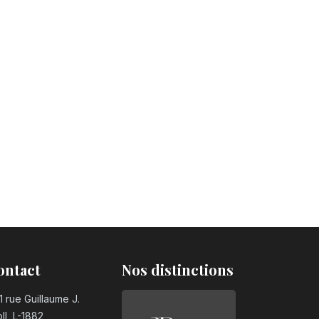
ontact
Nos distinctions
1 rue Guillaume J.
ll, L-1882