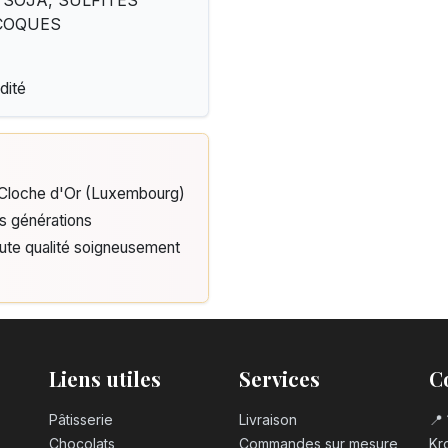
 SOJA, SULFITES
A COQUES
dité
e Cloche d'Or (Luxembourg)
is générations
aute qualité soigneusement
Liens utiles
Services
C
Pâtisserie
Livraison
📍 
Chocolats
Commandes sur mesure
Kro