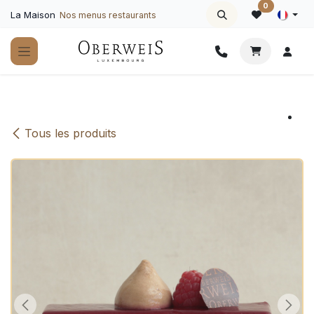
Se rendre au contenu
0
La Maison
Nos menus restaurants
Tous les produits