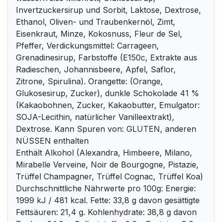
Invertzuckersirup und Sorbit, Laktose, Dextrose,
Ethanol, Oliven- und Traubenkernöl, Zimt,
Eisenkraut, Minze, Kokosnuss, Fleur de Sel,
Pfeffer, Verdickungsmittel: Carrageen,
Grenadinesirup, Farbstoffe (E150c, Extrakte aus
Radieschen, Johannisbeere, Apfel, Saflor,
Zitrone, Spirulina). Orangette: (Orange,
Glukosesirup, Zucker), dunkle Schokolade 41 %
(Kakaobohnen, Zucker, Kakaobutter, Emulgator:
SOJA-Lecithin, natürlicher Vanilleextrakt),
Dextrose. Kann Spuren von: GLUTEN, anderen
NÜSSEN enthalten
Enthält Alkohol (Alexandra, Himbeere, Milano,
Mirabelle Verveine, Noir de Bourgogne, Pistazie,
Trüffel Champagner, Trüffel Cognac, Trüffel Koa)
Durchschnittliche Nährwerte pro 100g: Energie:
1999 kJ / 481 kcal. Fette: 33,8 g davon gesättigte
Fettsäuren: 21,4 g. Kohlenhydrate: 38,8 g davon