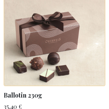
Ballotin 230g
35,40
€