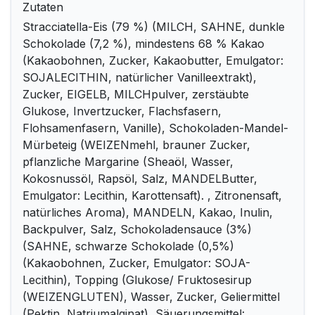
Zutaten
Stracciatella-Eis (79 %) (MILCH, SAHNE, dunkle
Schokolade (7,2 %), mindestens 68 % Kakao
(Kakaobohnen, Zucker, Kakaobutter, Emulgator:
SOJALECITHIN, natürlicher Vanilleextrakt),
Zucker, EIGELB, MILCHpulver, zerstäubte
Glukose, Invertzucker, Flachsfasern,
Flohsamenfasern, Vanille), Schokoladen-Mandel-
Mürbeteig (WEIZENmehl, brauner Zucker,
pflanzliche Margarine (Sheaöl, Wasser,
Kokosnussöl, Rapsöl, Salz, MANDELButter,
Emulgator: Lecithin, Karottensaft). , Zitronensaft,
natürliches Aroma), MANDELN, Kakao, Inulin,
Backpulver, Salz, Schokoladensauce (3%)
(SAHNE, schwarze Schokolade (0,5%)
(Kakaobohnen, Zucker, Emulgator: SOJA-
Lecithin), Topping (Glukose/ Fruktosesirup
(WEIZENGLUTEN), Wasser, Zucker, Geliermittel
(Pektin, Natriumalginat), Säuerungsmittel: