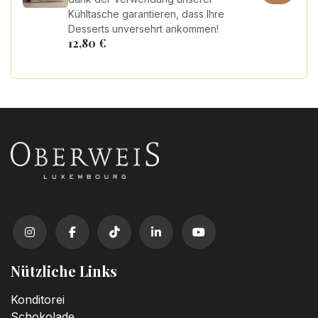
Kühltasche garantieren, dass Ihre
Desserts unversehrt ankommen!
12,80
€
Nützliche Links
Konditorei
Schokolade