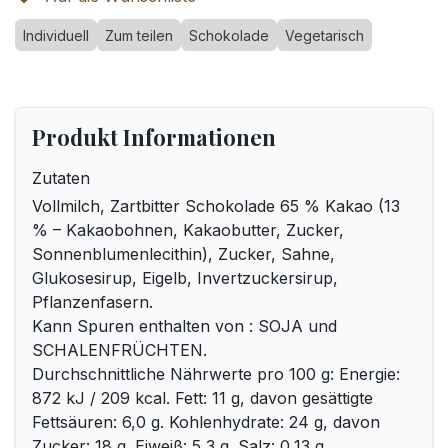
Individuell
Zum teilen
Schokolade
Vegetarisch
Produkt Informationen
Zutaten
Vollmilch, Zartbitter Schokolade 65 % Kakao (13
% – Kakaobohnen, Kakaobutter, Zucker,
Sonnenblumenlecithin), Zucker, Sahne,
Glukosesirup, Eigelb, Invertzuckersirup,
Pflanzenfasern.
Kann Spuren enthalten von : SOJA und
SCHALENFRÜCHTEN.
Durchschnittliche Nährwerte pro 100 g: Energie:
872 kJ / 209 kcal. Fett: 11 g, davon gesättigte
Fettsäuren: 6,0 g. Kohlenhydrate: 24 g, davon
Zucker: 18 g. Eiweiß: 5,3 g. Salz: 0,13 g.