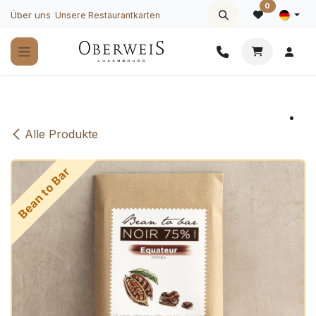
Zum Inhalt springen
0
Über uns
Unsere Restaurantkarten
Alle Produkte
Bean to Bar