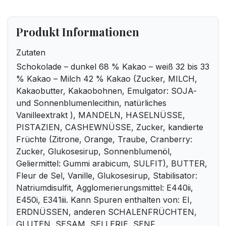
Produkt Informationen
Zutaten
Schokolade – dunkel 68 % Kakao – weiß 32 bis 33
% Kakao – Milch 42 % Kakao (Zucker, MILCH,
Kakaobutter, Kakaobohnen, Emulgator: SOJA-
und Sonnenblumenlecithin, natürliches
Vanilleextrakt ), MANDELN, HASELNÜSSE,
PISTAZIEN, CASHEWNÜSSE, Zucker, kandierte
Früchte (Zitrone, Orange, Traube, Cranberry:
Zucker, Glukosesirup, Sonnenblumenöl,
Geliermittel: Gummi arabicum, SULFIT), BUTTER,
Fleur de Sel, Vanille, Glukosesirup, Stabilisator:
Natriumdisulfit, Agglomerierungsmittel: E440ii,
E450i, E341iii. Kann Spuren enthalten von: EI,
ERDNÜSSEN, anderen SCHALENFRÜCHTEN,
GLUTEN, SESAM, SELLERIE, SENF