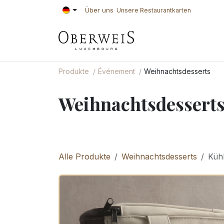
Zum Inhalt springen
Über uns
Unsere Restaurantkarten
KONDITOREI
BÄ
Produkte
Événement
Weihnachtsdesserts
Weihnachtsdessert
Alle Produkte
Weihnachtsdesserts
Küh