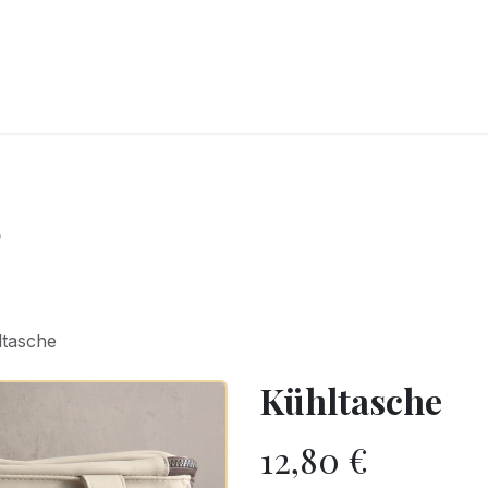
CKEREI
SPEISEEIS
SCHOKOLADE & SÜSSE FREUDEN
SNACKIN
s
ltasche
Kühltasche
12,80
€