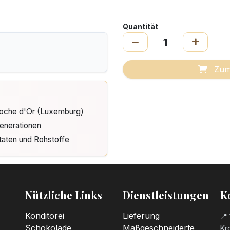
Quantität
Zum
Cloche d'Or (Luxemburg)
enerationen
taten und Rohstoffe
Nützliche Links
Dienstleistungen
K
Konditorei
Lieferung
📍 
Schokolade
Maßgeschneiderte
Kro