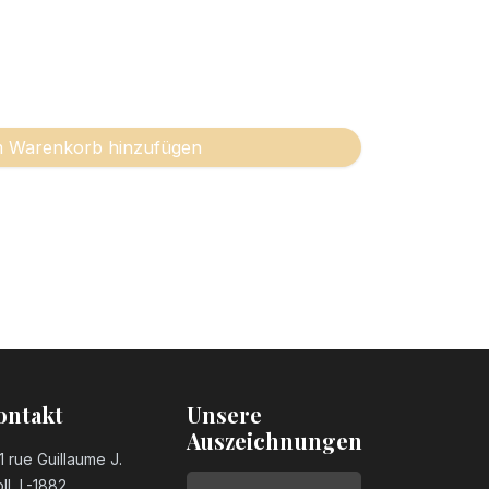
 Warenkorb hinzufügen
ontakt
Unsere
Auszeichnungen
1 rue Guillaume J.
ll, L-1882