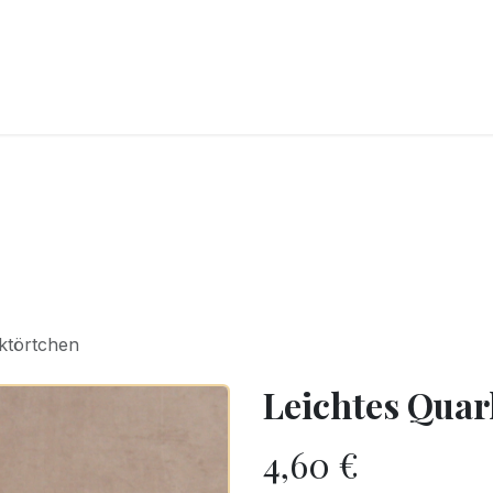
CKEREI
SPEISEEIS
SCHOKOLADE & SÜSSE FREUDEN
SNACKIN
ktörtchen
Leichtes Quar
4,60
€