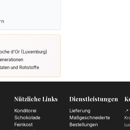
rn
Cloche d'Or (Luxemburg)
enerationen
taten und Rohstoffe
Nützliche Links
Dienstleistungen
K
Konditorei
Lieferung
📍 
Schokolade
Maßgeschneiderte
Kro
Feinkost
Bestellungen
Lu