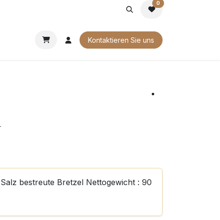
0
G
FIRMENGESCHENKE
UNSERE BROSCHÜREN
Kontaktieren Sie uns
l
 Salz bestreute Bretzel Nettogewicht : 90