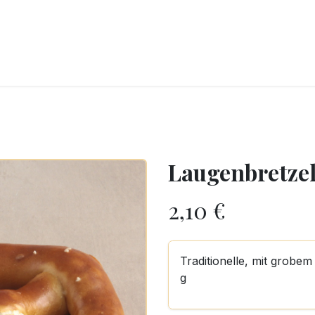
CKEREI
SPEISEEIS
SCHOKOLADE & SÜSSE FREUDEN
SNACKIN
Laugenbretze
2,10
€
Traditionelle, mit grobem
g