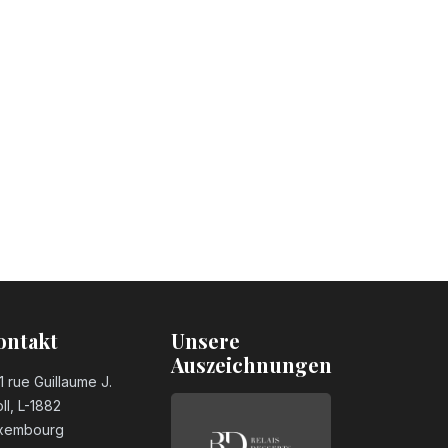
ontakt
Unsere
Auszeichnungen
1 rue Guillaume J.
ll, L-1882
xembourg