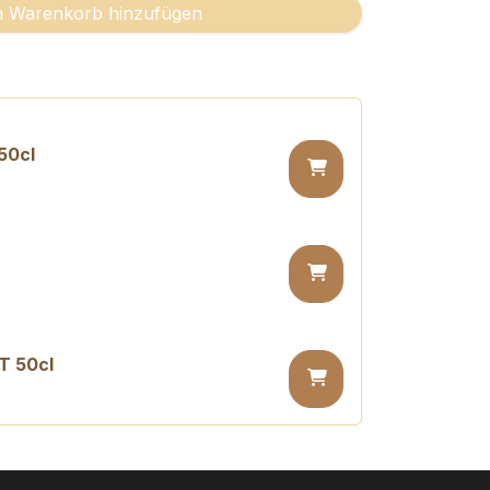
 Warenkorb hinzufügen
50cl
T 50cl
 PET 50cl