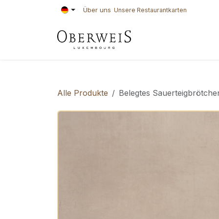
Zum Inhalt springen
Über uns
Unsere Restaurantkarten
KONDITOREI
BÄ
Alle Produkte
Belegtes Sauerteigbrötchen