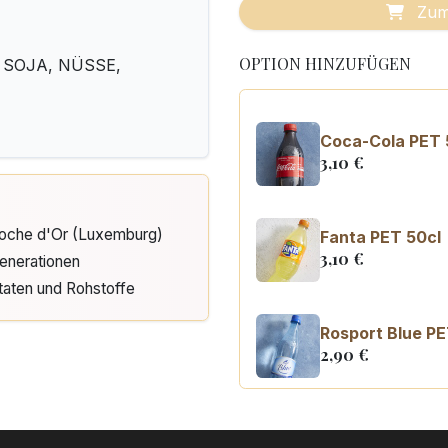
Zum
OPTION HINZUFÜGEN
, SOJA, NÜSSE,
Coca-Cola PET 
3,10
€
Cloche d'Or (Luxemburg)
Fanta PET 50cl
3,10
€
enerationen
taten und Rohstoffe
Rosport Blue PE
2,90
€
Coca Cola zero
3,10
€