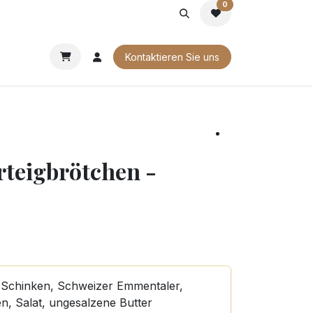
0
G
FIRMENGESCHENKE
UNSERE BROSCHÜREN
Kontaktieren Sie uns
rteigbrötchen -
 Schinken, Schweizer Emmentaler,
n, Salat, ungesalzene Butter