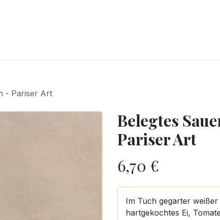
CKEREI
SPEISEEIS
SCHOKOLADE & SÜSSE FREUDEN
SNACKIN
 - Pariser Art
Belegtes Saue
Pariser Art
6,70
€
Im Tuch gegarter weißer
hartgekochtes Ei, Tomate