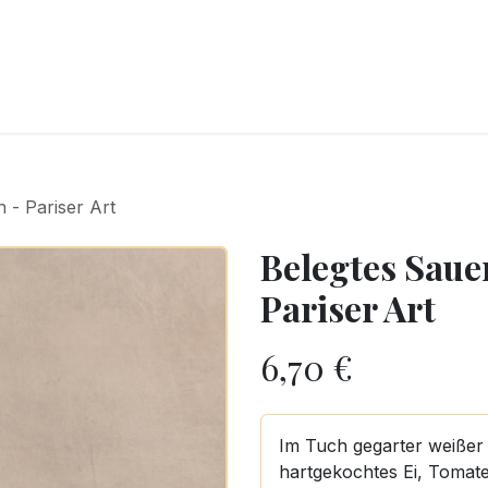
CKEREI
SPEISEEIS
SCHOKOLADE & SÜSSE FREUDEN
SNACKIN
 - Pariser Art
Belegtes Saue
Pariser Art
6,70
€
Im Tuch gegarter weißer
hartgekochtes Ei, Tomate