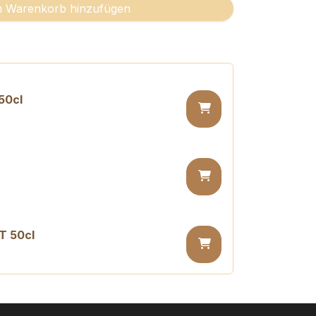
 Warenkorb hinzufügen
50cl
T 50cl
 PET 50cl