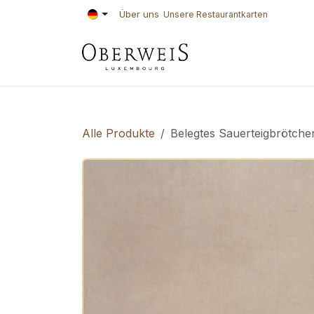
Zum Inhalt springen
Über uns
Unsere Restaurantkarten
KONDITOREI
BÄ
Alle Produkte
Belegtes Sauerteigbrötchen