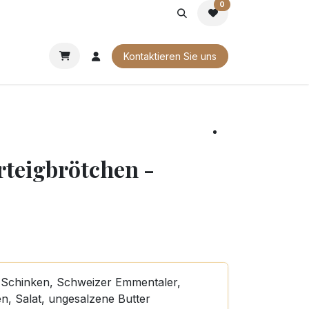
0
G
FIRMENGESCHENKE
UNSERE BROSCHÜREN
Kontaktieren Sie uns
rteigbrötchen -
 Schinken, Schweizer Emmentaler,
n, Salat, ungesalzene Butter