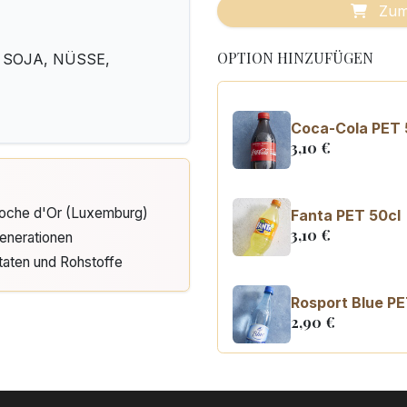
Zum
OPTION HINZUFÜGEN
, SOJA, NÜSSE,
Coca-Cola PET 
3,10
€
Cloche d'Or (Luxemburg)
Fanta PET 50cl
3,10
€
enerationen
taten und Rohstoffe
Rosport Blue PE
2,90
€
Coca Cola zero
3,10
€