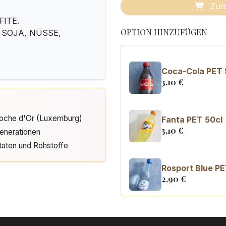
Zum
FITE.
OPTION HINZUFÜGEN
, SOJA, NÜSSE,
Coca-Cola PET 
3,10
€
Cloche d'Or (Luxemburg)
Fanta PET 50cl
3,10
€
enerationen
taten und Rohstoffe
Rosport Blue PE
2,90
€
Coca Cola zero
3,10
€