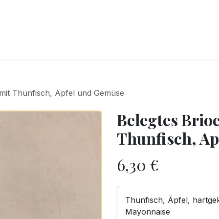
CKEREI
SPEISEEIS
SCHOKOLADE & SÜSSE FREUDEN
SNACKIN
mit Thunfisch, Apfel und Gemüse
Belegtes Brio
Thunfisch, A
6,30
€
Thunfisch, Äpfel, hartge
Mayonnaise