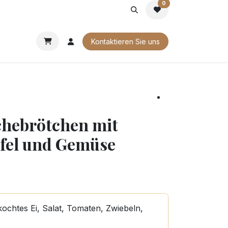
0
G
FIRMENGESCHENKE
UNSERE BROSCHÜREN
Kontaktieren Sie uns
chebrötchen mit
pfel und Gemüse
kochtes Ei, Salat, Tomaten, Zwiebeln,