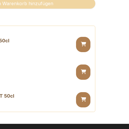
 Warenkorb hinzufügen
50cl
T 50cl
 PET 50cl