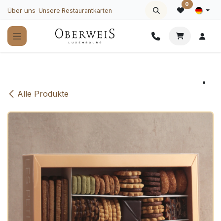
Zum Inhalt springen
0
Über uns
Unsere Restaurantkarten
Alle Produkte