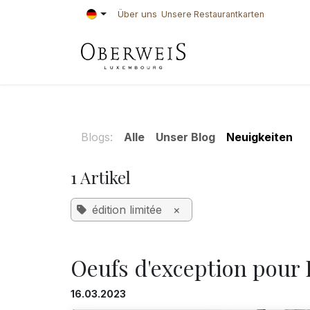
Zum Inhalt springen
Über uns
Unsere Restaurantkarten
KONDITOREI
BÄ
Blogs:
Alle
Unser Blog
Neuigkeiten
1 Artikel
édition limitée
×
Oeufs d'exception pour 
16.03.2023