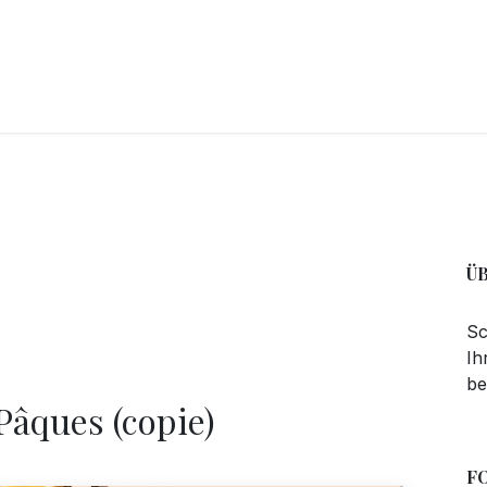
CKEREI
SPEISEEIS
SCHOKOLADE & SÜSSE FREUDEN
SNACKIN
Ü
Sc
Ih
be
Pâques (copie)
F