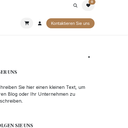
0
G
FIRMENGESCHENKE
UNSERE BROSCHÜREN
Kontaktieren Sie uns
BER UNS
hreiben Sie hier einen kleinen Text, um
ren Blog oder Ihr Unternehmen zu
schreiben.
OLGEN SIE UNS