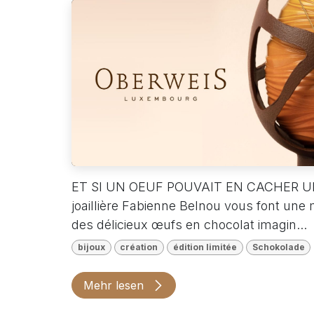
ET SI UN OEUF POUVAIT EN CACHER UN A
joaillière Fabienne Belnou vous font une m
des délicieux œufs en chocolat imagin...
bijoux
création
édition limitée
Schokolade
Mehr lesen