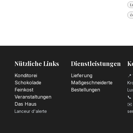
L
é
Nützliche Links
Dienstleistungen
K
Konditorei
Lieferung
📍 
Schokolade
Maßgeschneiderte
Kro
Feinkost
Bestellungen
Lu
Veranstaltungen
📞
Das Haus
✉️
Lanceur d'alerte
se