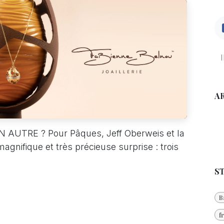
A
UTRE ? Pour Pâques, Jeff Oberweis et la
agnifique et très précieuse surprise : trois
S
B
f