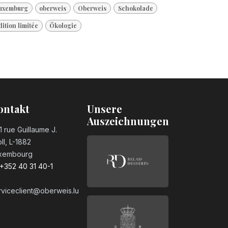
uxemburg
oberweis
Oberweis
Schokolade
dition limitée
Ökologie
ontakt
Unsere
Auszeichnungen
1 rue Guillaume J.
ll, L-1882
xembourg
+352 40 31 40-1
rviceclient@oberweis.lu