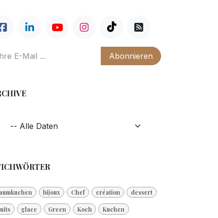
Abonnieren
RCHIVE
TICHWÖRTER
aumkuchen
bijoux
Chef
création
dessert
ruits
glace
Green
Koch
Kuchen